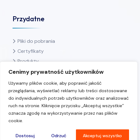
Przydatne
Pliki do pobrania
Certyfikaty
Produkty
Ulubione
Cenimy prywatność użytkowników
Polityka prywatności
Używamy plików cookie, aby poprawić jakość
przeglądania, wyświetlać reklamy lub treści dostosowane
do indywidualnych potrzeb użytkowników oraz analizować
ruch na stronie. Kliknięcie przycisku „Akceptuj wszystkie”
oznacza zgodę na wykorzystywanie przez nas plików
cookie.
2024 MES – Wszystkie prawa zastrzeżone
Strony internetowe Kraków
|
Projekt Estart
Dostosuj
Odrzuć
Akceptuj wszystko