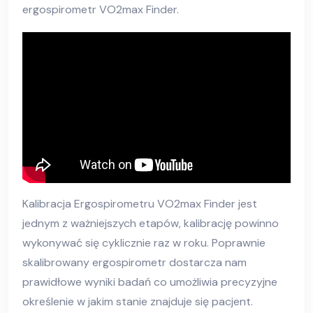
ergospirometr VO2max Finder.
Kalibracja Ergospirometru VO2max Finder jest
jednym z ważniejszych etapów, kalibrację powinno
wykonywać się cyklicznie raz w roku. Poprawnie
skalibrowany ergospirometr dostarcza nam
prawidłowe wyniki badań co umożliwia precyzyjne
określenie w jakim stanie znajduje się pacjent.