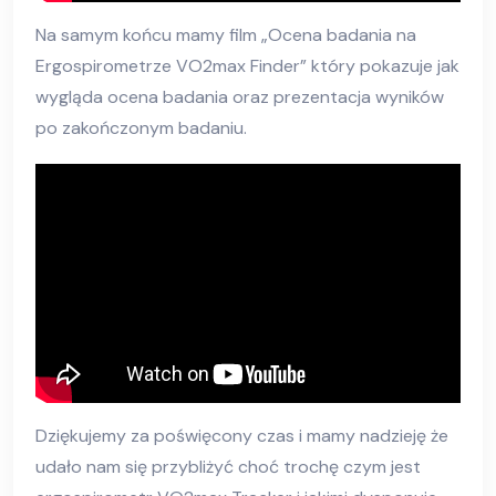
Na samym końcu mamy film „Ocena badania na
Ergospirometrze VO2max Finder” który pokazuje jak
wygląda ocena badania oraz prezentacja wyników
po zakończonym badaniu.
Dziękujemy za poświęcony czas i mamy nadzieję że
udało nam się przybliżyć choć trochę czym jest